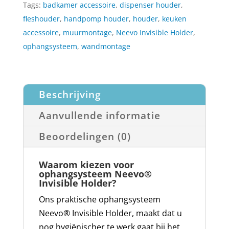
Tags:
badkamer accessoire
,
dispenser houder
,
fleshouder
,
handpomp houder
,
houder
,
keuken
accessoire
,
muurmontage
,
Neevo Invisible Holder
,
ophangsysteem
,
wandmontage
Beschrijving
Aanvullende informatie
Beoordelingen (0)
Waarom kiezen voor
ophangsysteem Neevo®
Invisible Holder?
Ons praktische ophangsysteem
Neevo® Invisible Holder, maakt dat u
nog hygiënischer te werk gaat bij het