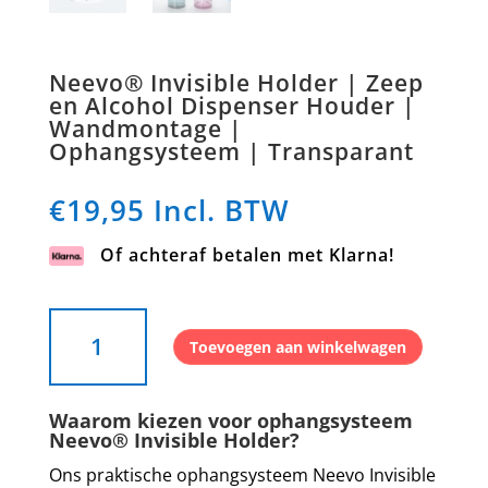
Neevo® Invisible Holder | Zeep
en Alcohol Dispenser Houder |
Wandmontage |
Ophangsysteem | Transparant
€
19,95
Incl. BTW
Of achteraf betalen met Klarna!
Neevo®
Toevoegen aan winkelwagen
Invisible
Holder
|
Waarom kiezen voor ophangsysteem
Zeep
Neevo® Invisible Holder?
en
Ons praktische ophangsysteem Neevo Invisible