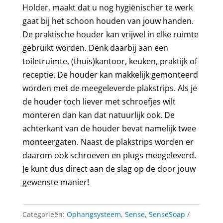
Alcohol
Holder, maakt dat u nog hygiënischer te werk
Dispenser
gaat bij het schoon houden van jouw handen.
Houder
De praktische houder kan vrijwel in elke ruimte
|
gebruikt worden. Denk daarbij aan een
Wandmontage
toiletruimte, (thuis)kantoor, keuken, praktijk of
|
receptie. De houder kan makkelijk gemonteerd
Ophangsysteem
worden met de meegeleverde plakstrips. Als je
|
de houder toch liever met schroefjes wilt
Transparant
monteren dan kan dat natuurlijk ook. De
aantal
achterkant van de houder bevat namelijk twee
monteergaten. Naast de plakstrips worden er
daarom ook schroeven en plugs meegeleverd.
Je kunt dus direct aan de slag op de door jouw
gewenste manier!
Categorieën:
Ophangsysteem
,
Sense
,
SenseSoap