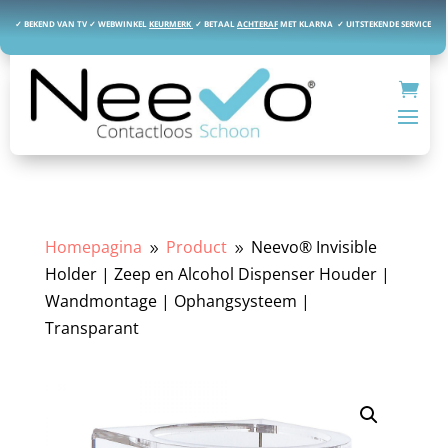
✓ BEKEND VAN TV ✓ WEBWINKEL
KEURMERK
✓
BETAAL
ACHTERAF
MET KLARNA ✓ UITSTEKENDE SERVICE
Homepagina
Product
Neevo® Invisible
9
9
Holder | Zeep en Alcohol Dispenser Houder |
Wandmontage | Ophangsysteem |
Transparant