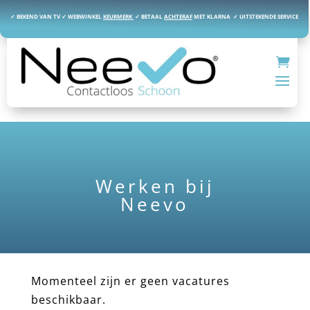
✓ BEKEND VAN TV ✓ WEBWINKEL
KEURMERK
✓
BETAAL
ACHTERAF
MET KLARNA ✓ UITSTEKENDE SERVICE
Werken bij
Neevo
Momenteel zijn er geen vacatures
beschikbaar.